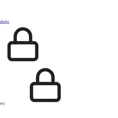
hebdo
ers