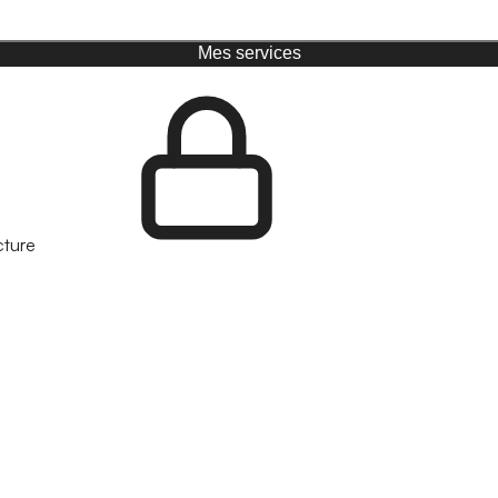
Mes services
cture