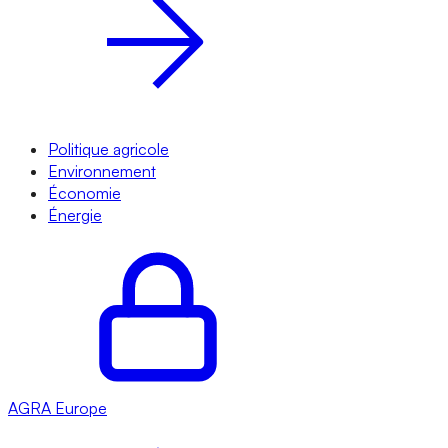
Politique agricole
Environnement
Économie
Énergie
AGRA
Europe