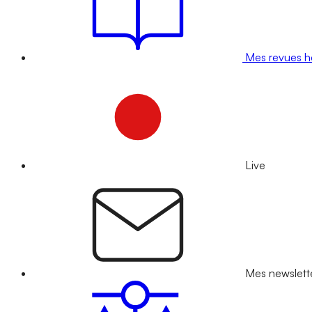
Mes revues 
Live
Mes newslett