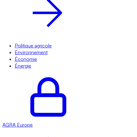
Politique agricole
Environnement
Économie
Énergie
AGRA
Europe