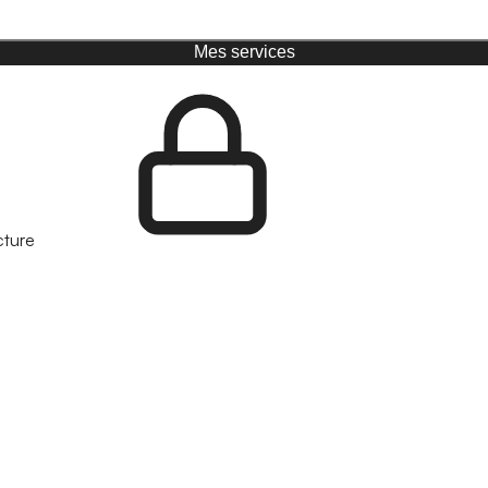
Mes services
cture