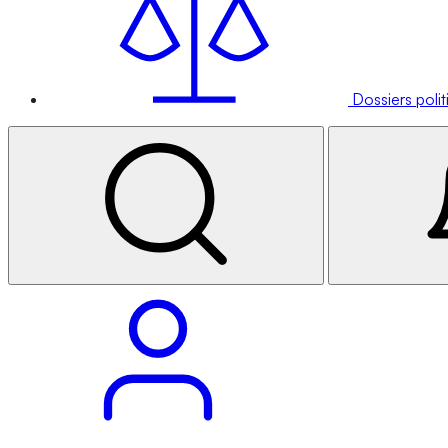
Dossiers poli