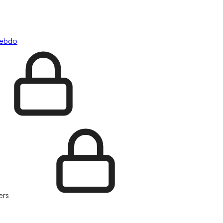
hebdo
ers