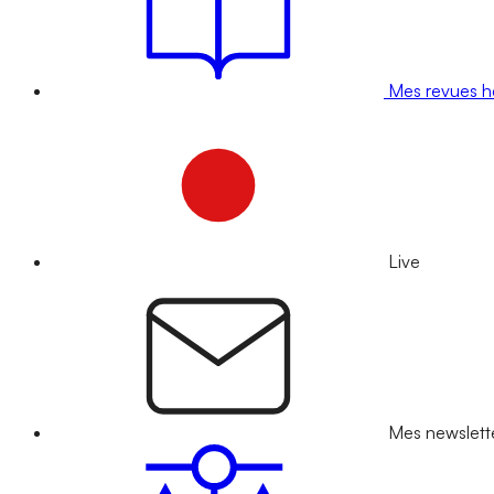
Mes revues 
Live
Mes newslett