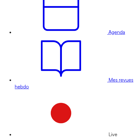
Agenda
Mes revues
hebdo
Live