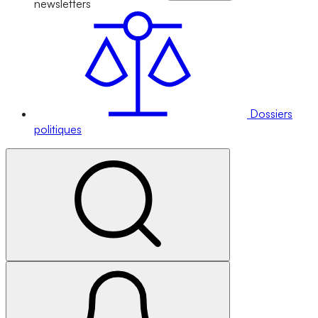
newsletters
Dossiers
politiques