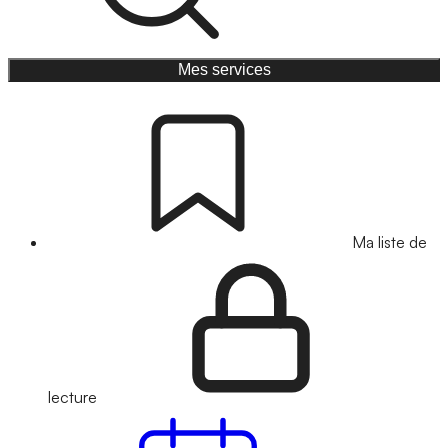
Mes services
Ma liste de
lecture