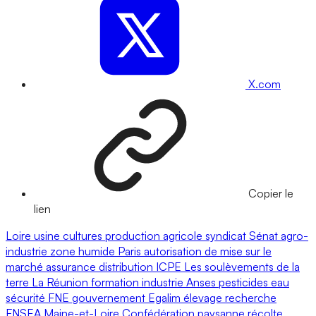
X.com
Copier le
lien
Loire
usine
cultures
production agricole
syndicat
Sénat
agro-
industrie
zone humide
Paris
autorisation de mise sur le
marché
assurance
distribution
ICPE
Les soulèvements de la
terre
La Réunion
formation
industrie
Anses
pesticides
eau
sécurité
FNE
gouvernement
Egalim
élevage
recherche
FNSEA
Maine-et-Loire
Confédération paysanne
récolte