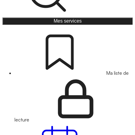
Mes services
Ma liste de
lecture