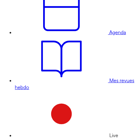
Agenda
Mes revues
hebdo
Live