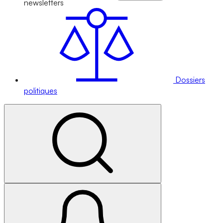
newsletters
Dossiers
politiques