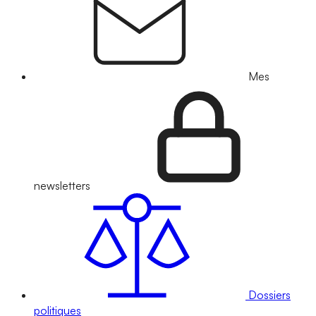
Mes
newsletters
Dossiers
politiques