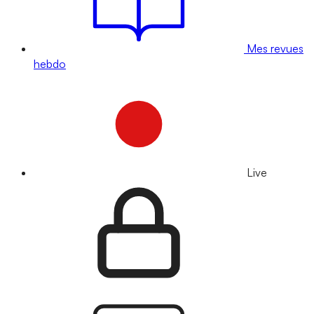
Mes revues
hebdo
Live