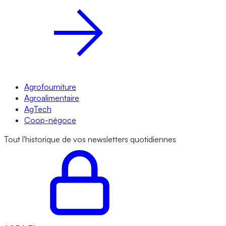
Agrofourniture
Agroalimentaire
AgTech
Coop-négoce
Tout l'historique de vos newsletters quotidiennes