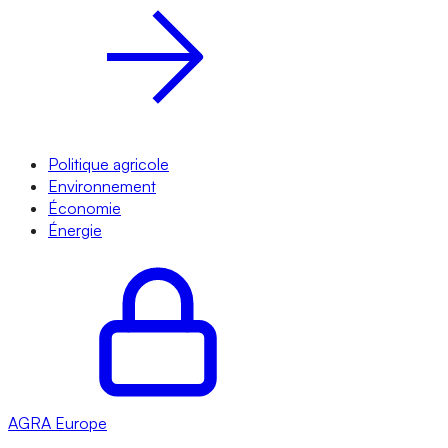
Politique agricole
Environnement
Économie
Énergie
AGRA
Europe