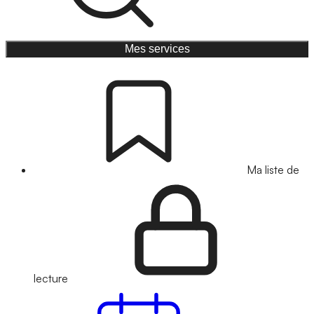
Mes services
Ma liste de
lecture