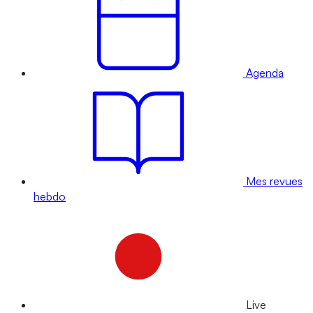
Agenda
Mes revues
hebdo
Live