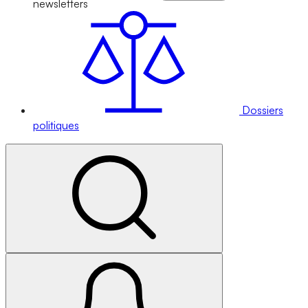
newsletters
Dossiers
politiques