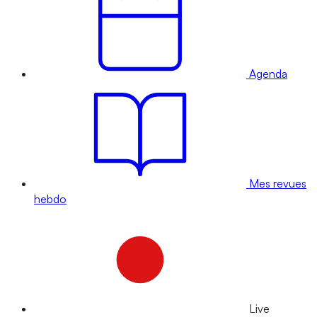
Agenda
Mes revues
hebdo
Live