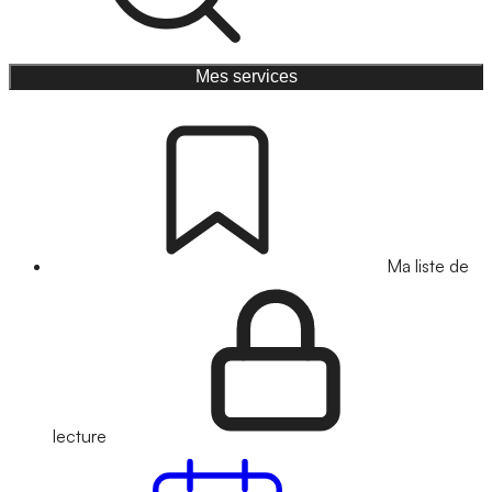
Mes services
Ma liste de
lecture