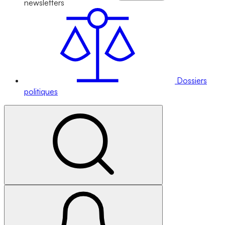
newsletters
Dossiers
politiques