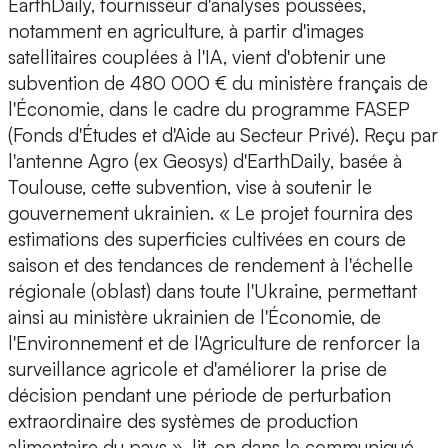
EarthDaily,
fournisseur d'analyses poussées,
notamment en agriculture, à partir d'images
satellitaires couplées à l'IA,
vient d'obtenir une
subvention
de
480 000 €
du
ministère français de
l'Économie
, dans le cadre du
programme FASEP
(Fonds d'Études et d'Aide au Secteur Privé). Reçu par
l'antenne Agro (ex Geosys) d'EarthDaily, basée à
Toulouse, cette subvention, vise à
soutenir le
gouvernement ukrainien
. « Le projet fournira des
estimations des superficies cultivées
en cours de
saison et des
tendances de rendement
à l'échelle
régionale (oblast) dans toute l'Ukraine, permettant
ainsi au ministère ukrainien de l'Économie, de
l'Environnement et de l'Agriculture de renforcer la
surveillance agricole
et d'améliorer la
prise de
décision
pendant une période de perturbation
extraordinaire des systèmes de production
alimentaire du pays », lit-on dans le communiqué