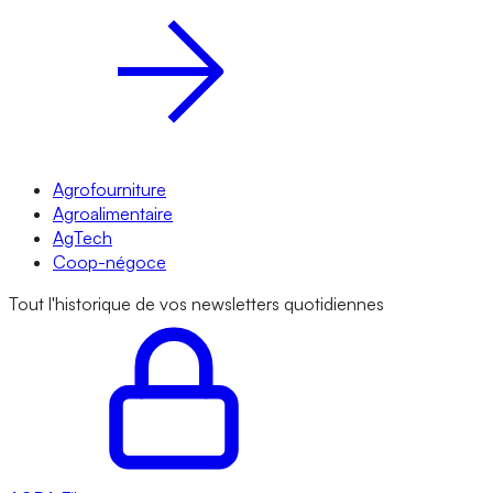
Agrofourniture
Agroalimentaire
AgTech
Coop-négoce
Tout l'historique de vos newsletters quotidiennes