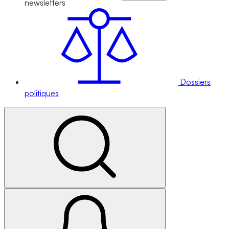
newsletters
Dossiers
politiques