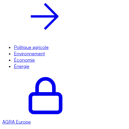
Politique agricole
Environnement
Économie
Énergie
AGRA
Europe