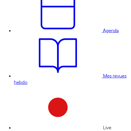
Agenda
Mes revues
hebdo
Live