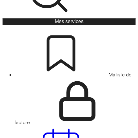
Mes services
Ma liste de
lecture