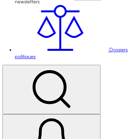
newsletters
Dossiers
politiques