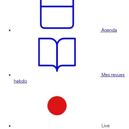
Agenda
Mes revues
hebdo
Live