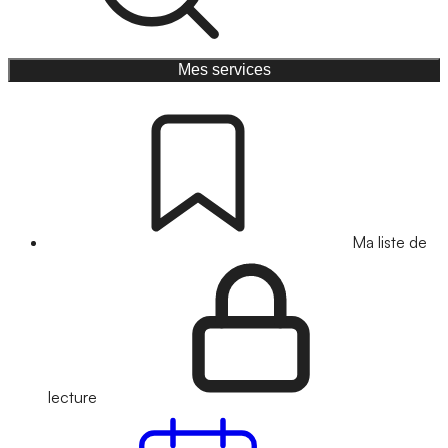
Mes services
Ma liste de
lecture