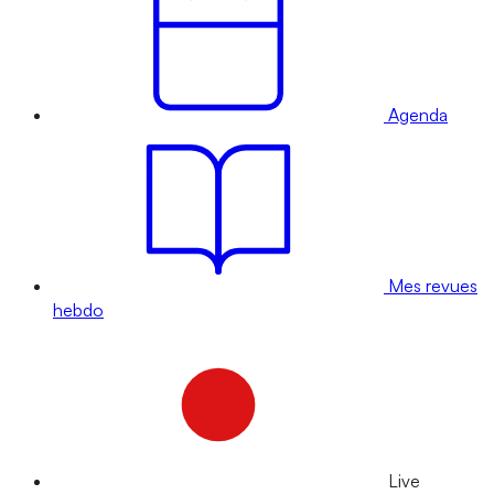
Agenda
Mes revues
hebdo
Live