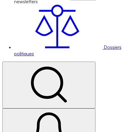
newsletters
Dossiers
politiques