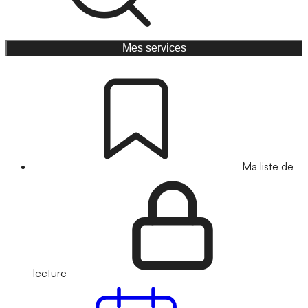
Mes services
Ma liste de
lecture