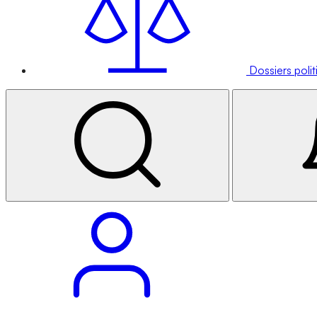
Dossiers poli