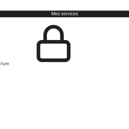
Mes services
cture