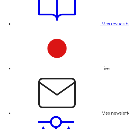
Mes revues 
Live
Mes newslett