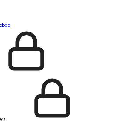
hebdo
ers