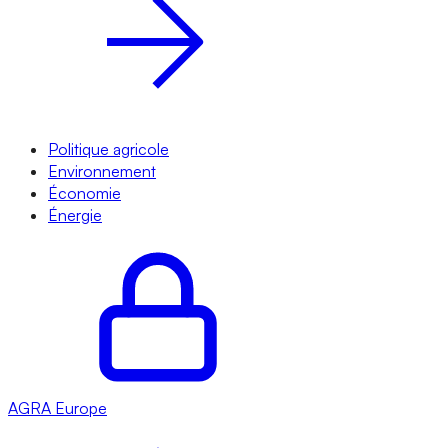
Politique agricole
Environnement
Économie
Énergie
AGRA
Europe