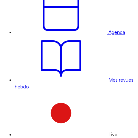
Agenda
Mes revues
hebdo
Live