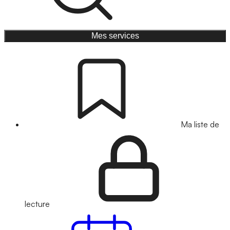
Mes services
Ma liste de
lecture