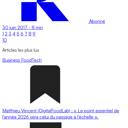
Abonné
30 juin 2017
-
8 min
1
2
3
4
5
6
7
8
9
10
Articles les plus lus
Business
FoodTech
Matthieu Vincent (DigitalFoodLab) : « Le point essentiel de
l’année 2026 sera celui du passage à l’échelle ».