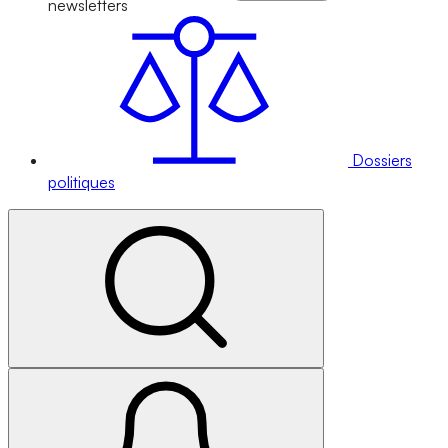
newsletters
Dossiers
politiques