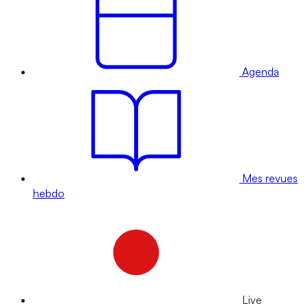
Agenda
Mes revues
hebdo
Live