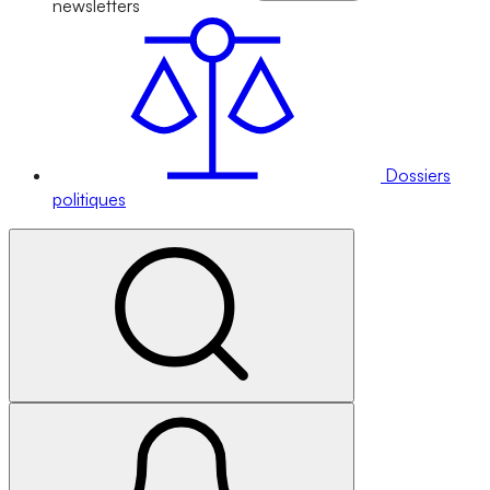
newsletters
Dossiers
politiques