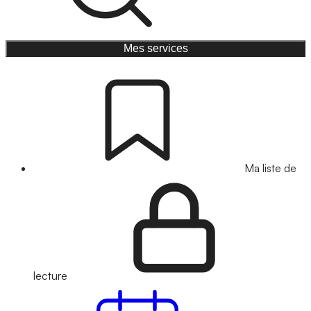
Mes services
Ma liste de
lecture