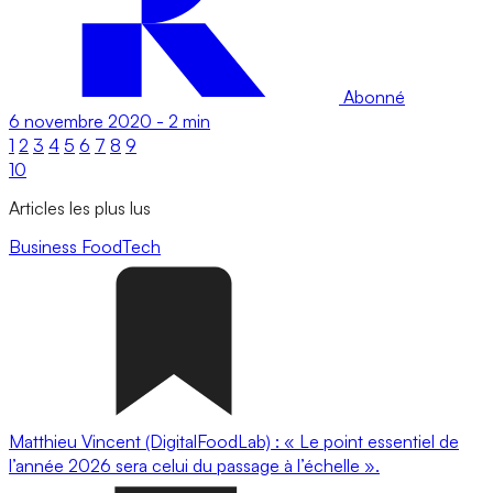
Abonné
6 novembre 2020
-
2 min
1
2
3
4
5
6
7
8
9
10
Articles les plus lus
Business
FoodTech
Matthieu Vincent (DigitalFoodLab) : « Le point essentiel de
l’année 2026 sera celui du passage à l’échelle ».