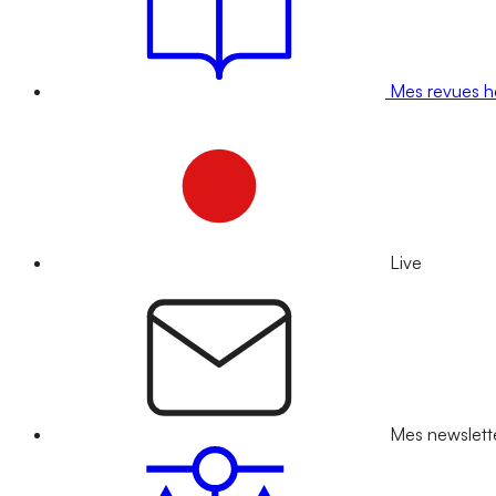
Mes revues 
Live
Mes newslett