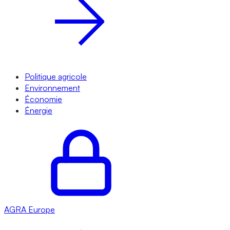
Politique agricole
Environnement
Économie
Énergie
AGRA
Europe