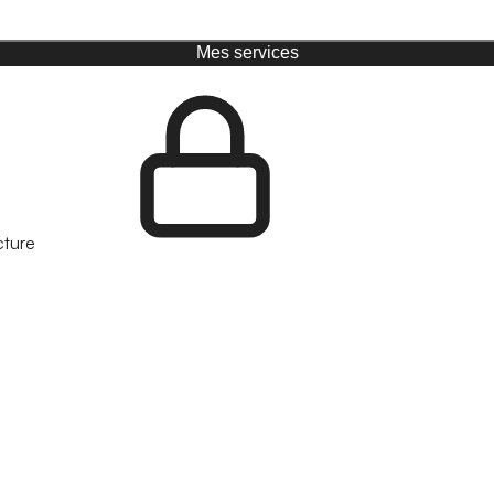
Mes services
cture