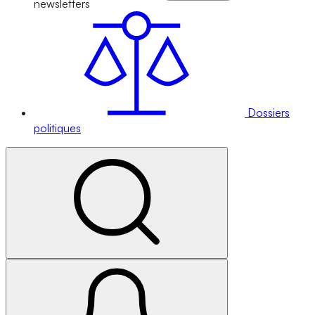
newsletters
Dossiers
politiques