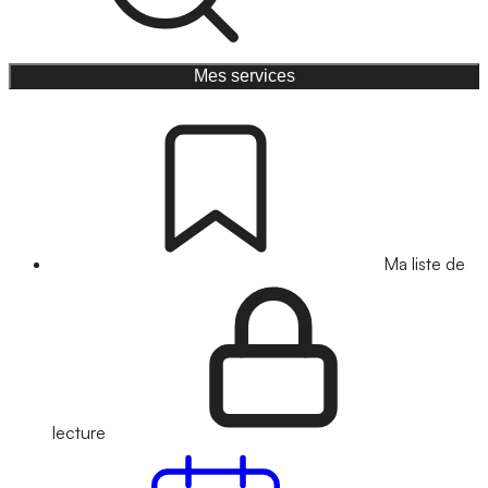
Mes services
Ma liste de
lecture