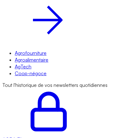
Agrofourniture
Agroalimentaire
AgTech
Coop-négoce
Tout l'historique de vos newsletters quotidiennes