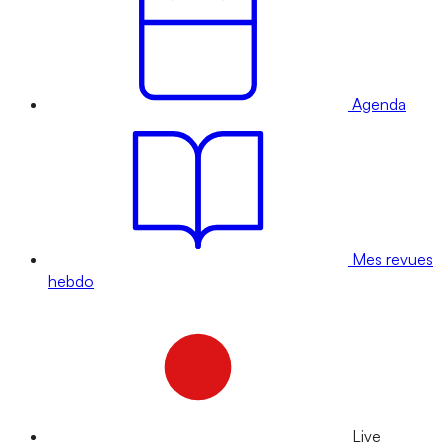
Agenda
Mes revues
hebdo
Live