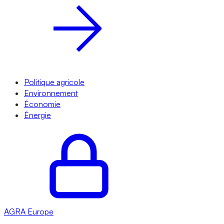
Politique agricole
Environnement
Économie
Énergie
AGRA
Europe