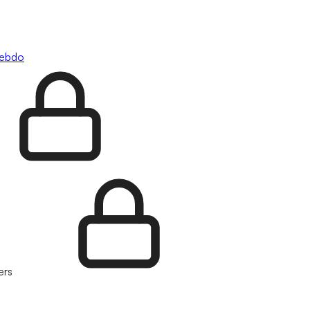
hebdo
ers