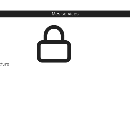
Mes services
cture