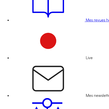
Mes revues 
Live
Mes newslett