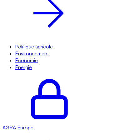
Politique agricole
Environnement
Économie
Énergie
AGRA
Europe