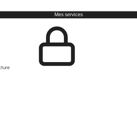
Mes services
cture