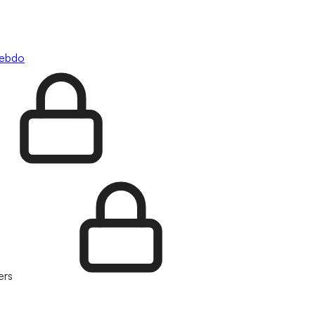
hebdo
ers