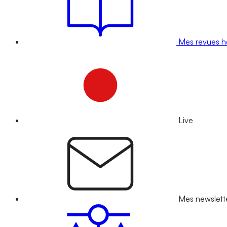
Mes revues 
Live
Mes newslett