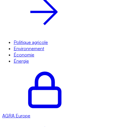
Politique agricole
Environnement
Économie
Énergie
AGRA
Europe