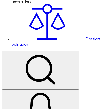
newsletters
Dossiers
politiques