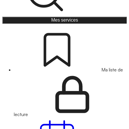
Mes services
Ma liste de
lecture