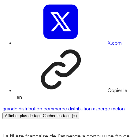
X.com
Copier le
lien
grande distribution
commerce
distribution
asperge
melon
Afficher plus de tags
Cacher les tags
(
+
)
La filière française de l’asperge a connu une fin de