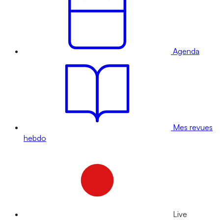
Agenda
Mes revues
hebdo
Live