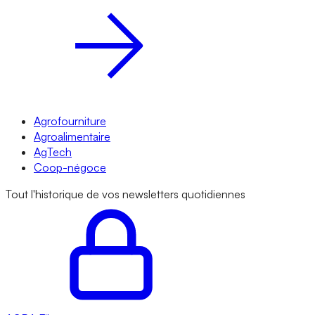
Agrofourniture
Agroalimentaire
AgTech
Coop-négoce
Tout l'historique de vos newsletters quotidiennes