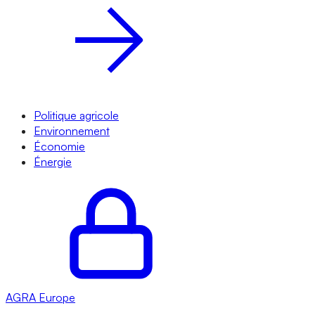
Politique agricole
Environnement
Économie
Énergie
AGRA
Europe