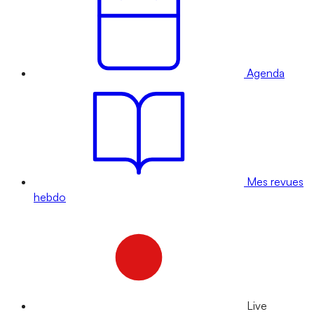
Agenda
Mes revues
hebdo
Live