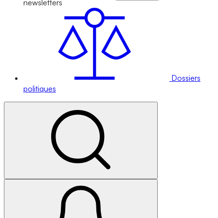
newsletters
Dossiers
politiques