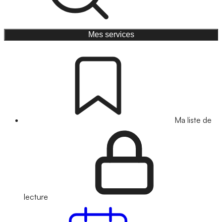
Mes services
Ma liste de
lecture