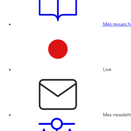
Mes revues 
Live
Mes newslett