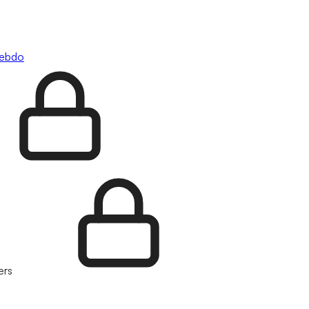
hebdo
ers