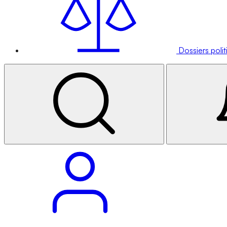
Dossiers poli