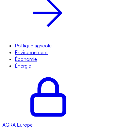
Politique agricole
Environnement
Économie
Énergie
AGRA
Europe