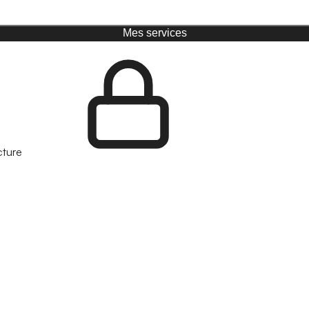
Mes services
cture