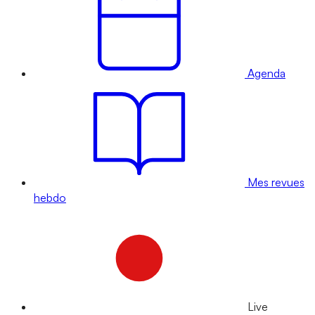
Agenda
Mes revues
hebdo
Live