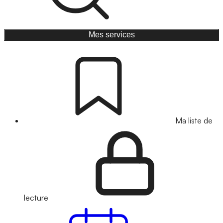
Mes services
Ma liste de
lecture