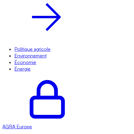
Politique agricole
Environnement
Économie
Énergie
AGRA
Europe