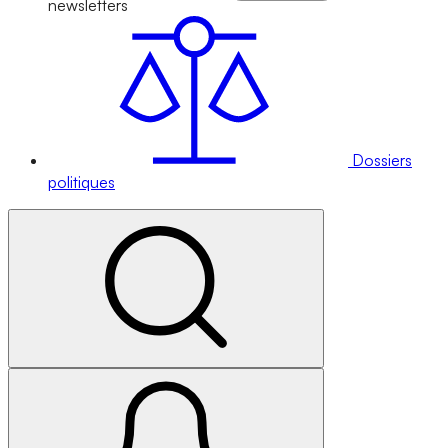
newsletters
Dossiers
politiques