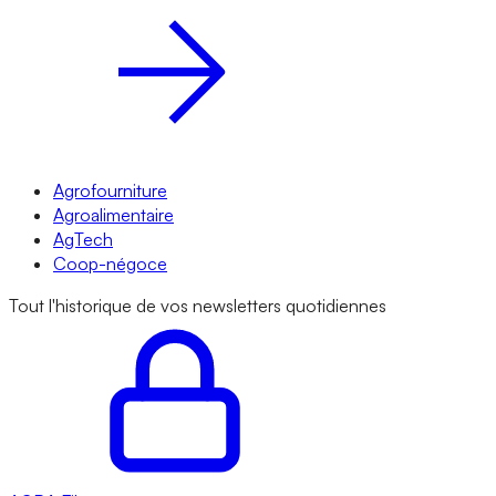
Agrofourniture
Agroalimentaire
AgTech
Coop-négoce
Tout l'historique de vos newsletters quotidiennes