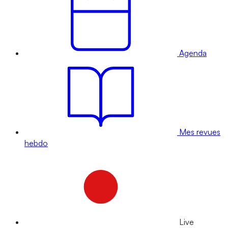
Agenda
Mes revues
hebdo
Live