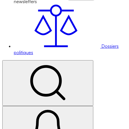
newsletters
Dossiers
politiques