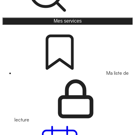
Mes services
Ma liste de
lecture