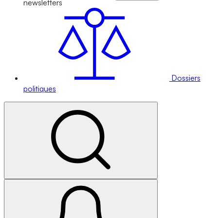
newsletters
Dossiers
politiques