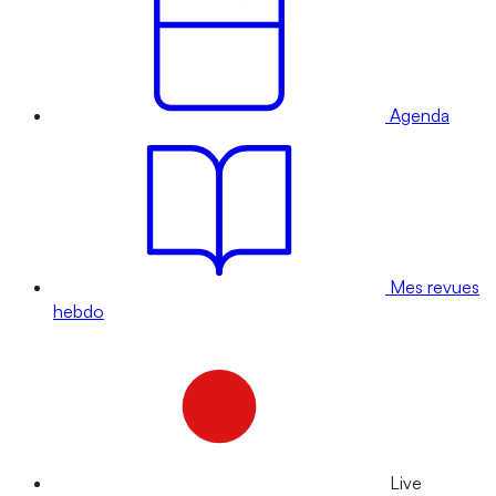
Agenda
Mes revues
hebdo
Live