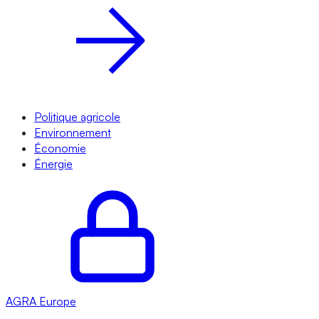
Politique agricole
Environnement
Économie
Énergie
AGRA
Europe