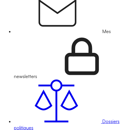
Mes
newsletters
Dossiers
politiques