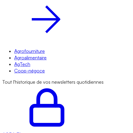
Agrofourniture
Agroalimentaire
AgTech
Coop-négoce
Tout l'historique de vos newsletters quotidiennes