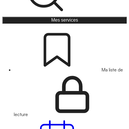
Mes services
Ma liste de
lecture