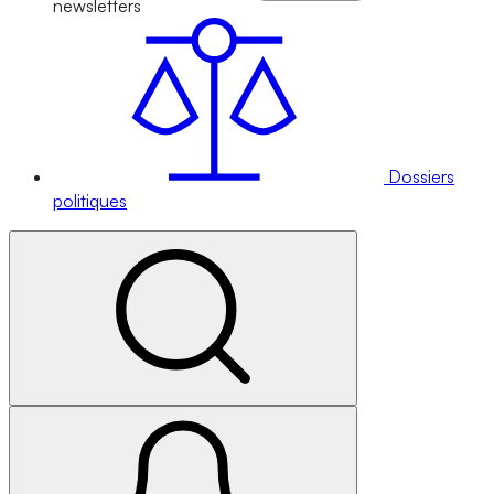
newsletters
Dossiers
politiques