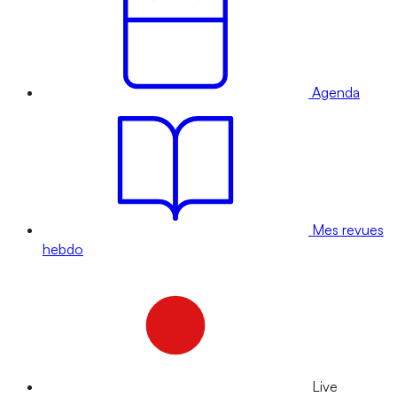
Agenda
Mes revues
hebdo
Live