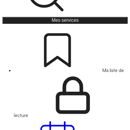
Mes services
Ma liste de
lecture