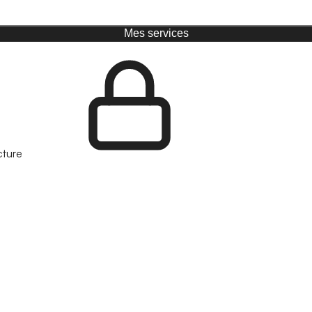
Mes services
cture