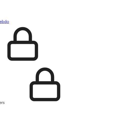
hebdo
ers