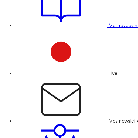
Mes revues 
Live
Mes newslett