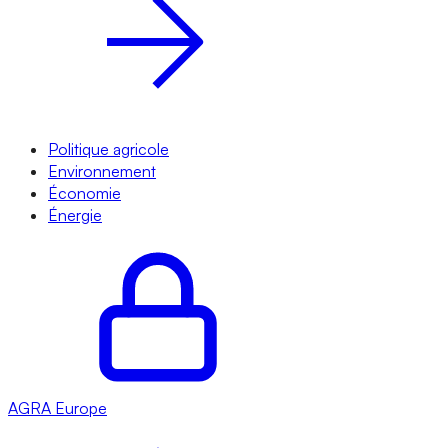
Politique agricole
Environnement
Économie
Énergie
AGRA
Europe