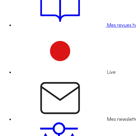
Mes revues 
Live
Mes newslett