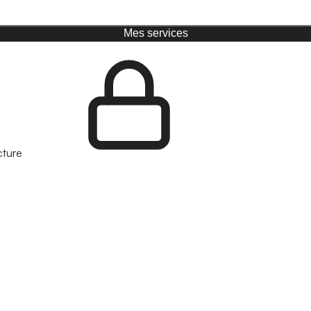
Mes services
cture