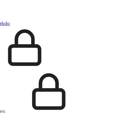
hebdo
ers