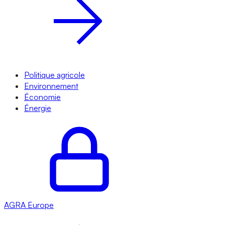
Politique agricole
Environnement
Économie
Énergie
AGRA
Europe