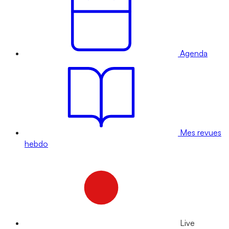
Agenda
Mes revues
hebdo
Live