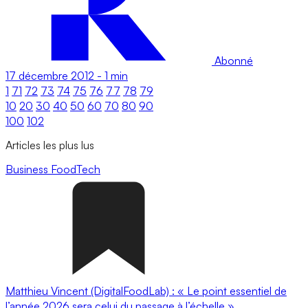
Abonné
17 décembre 2012
-
1 min
1
71
72
73
74
75
76
77
78
79
10
20
30
40
50
60
70
80
90
100
102
Articles les plus lus
Business
FoodTech
Matthieu Vincent (DigitalFoodLab) : « Le point essentiel de
l’année 2026 sera celui du passage à l’échelle ».