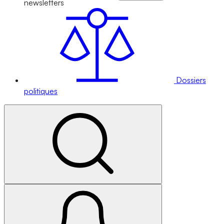
newsletters
Dossiers
politiques