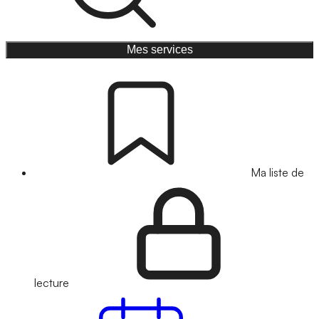
Mes services
Ma liste de
lecture