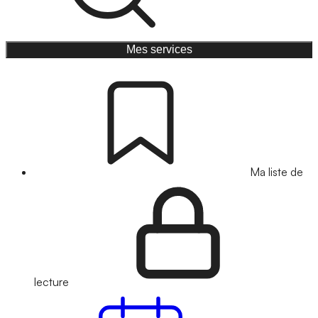
Mes services
Ma liste de
lecture