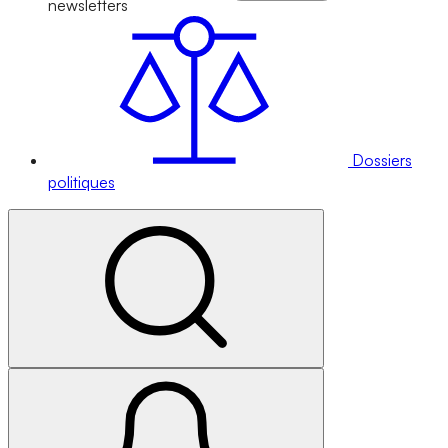
newsletters
Dossiers
politiques