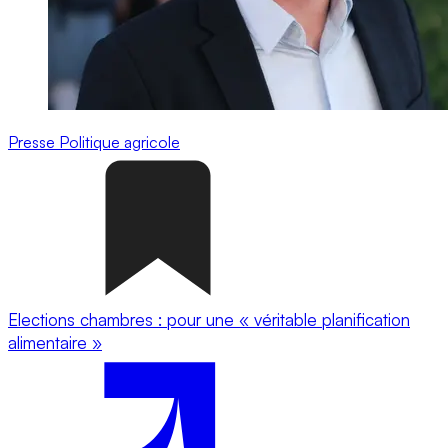
Presse
Politique agricole
Elections chambres : pour une « véritable planification
alimentaire »