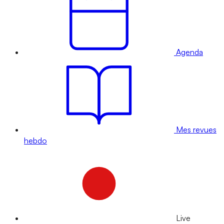
Agenda
Mes revues
hebdo
Live