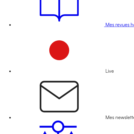
Mes revues 
Live
Mes newslett