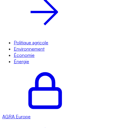
Politique agricole
Environnement
Économie
Énergie
AGRA
Europe