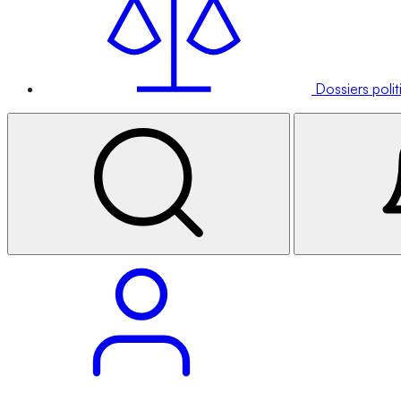
Dossiers poli