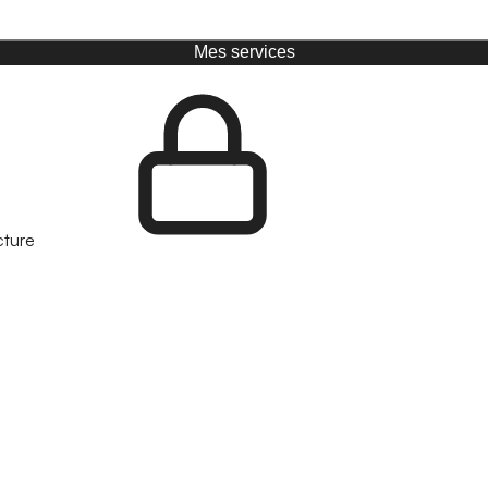
Mes services
cture