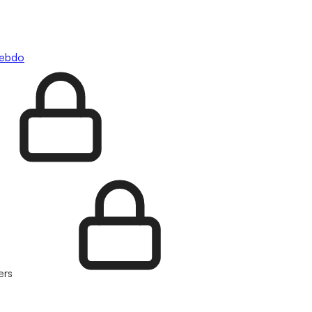
hebdo
ers