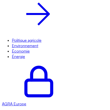
Politique agricole
Environnement
Économie
Énergie
AGRA
Europe