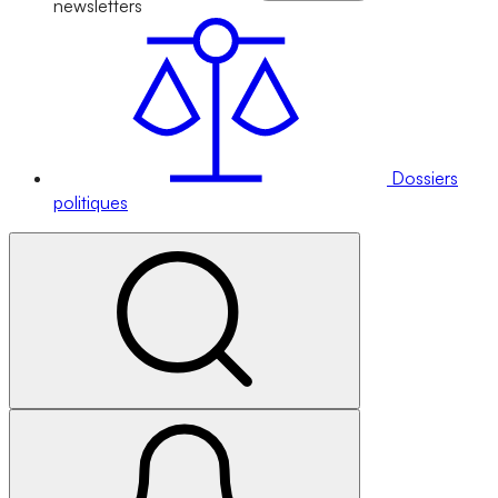
newsletters
Dossiers
politiques