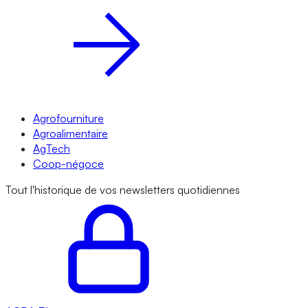
Agrofourniture
Agroalimentaire
AgTech
Coop-négoce
Tout l'historique de vos newsletters quotidiennes