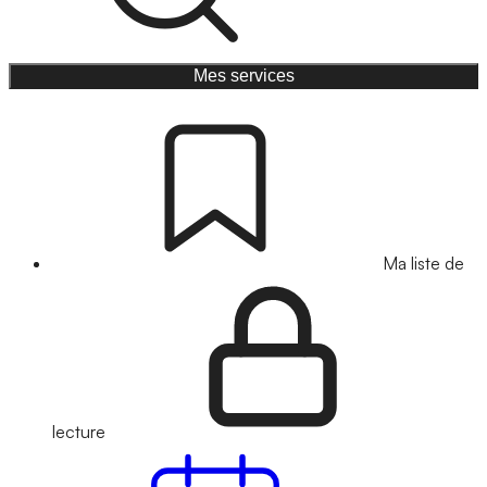
Mes services
Ma liste de
lecture