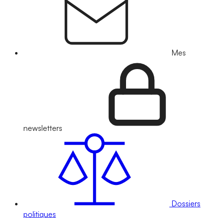
Mes
newsletters
Dossiers
politiques