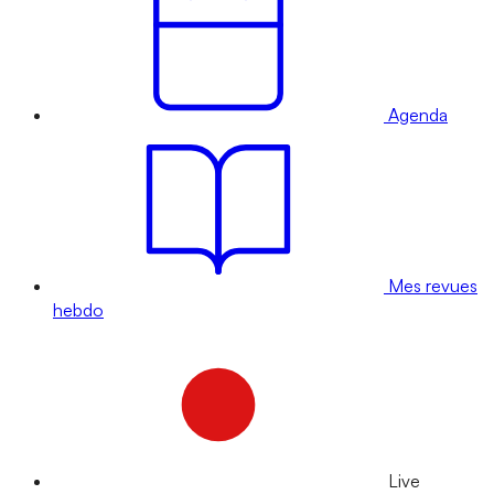
Agenda
Mes revues
hebdo
Live