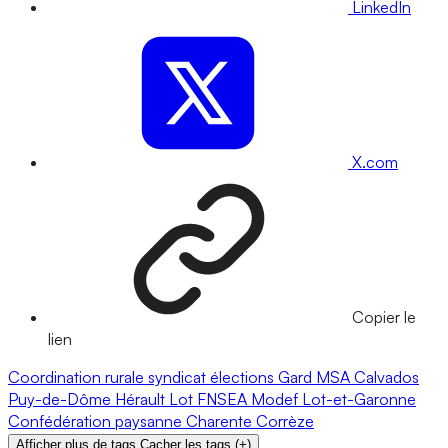
LinkedIn
X.com
Copier le
lien
Coordination rurale
syndicat
élections
Gard
MSA
Calvados
Puy-de-Dôme
Hérault
Lot
FNSEA
Modef
Lot-et-Garonne
Confédération paysanne
Charente
Corrèze
Afficher plus de tags
Cacher les tags
(
+
)