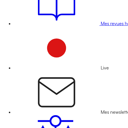
Mes revues 
Live
Mes newslett