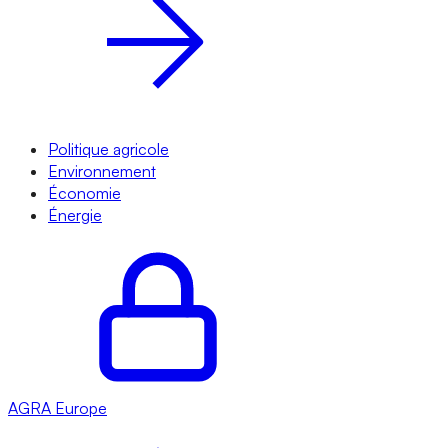
Politique agricole
Environnement
Économie
Énergie
AGRA
Europe