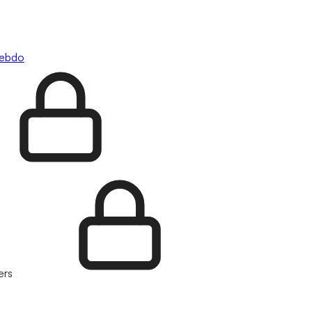
hebdo
ers