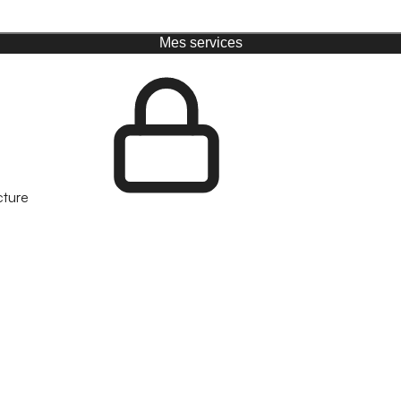
Mes services
cture