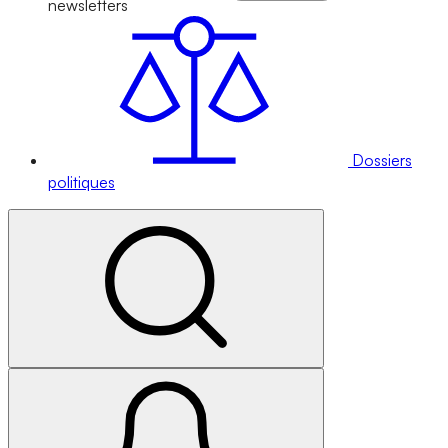
newsletters
Dossiers
politiques