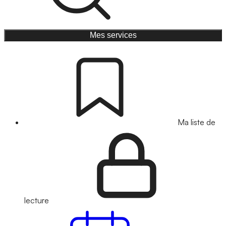
Mes services
Ma liste de
lecture