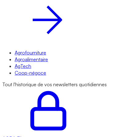
Agrofourniture
Agroalimentaire
AgTech
Coop-négoce
Tout l'historique de vos newsletters quotidiennes