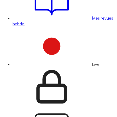
Mes revues
hebdo
Live