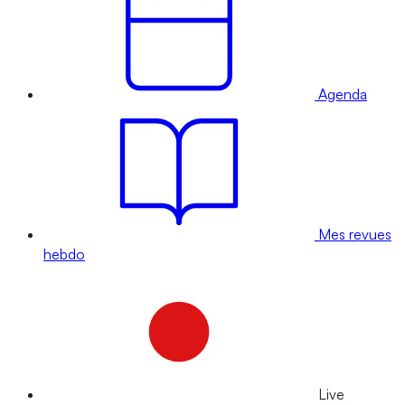
Agenda
Mes revues
hebdo
Live