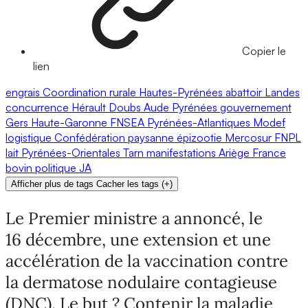
Copier le
lien
engrais
Coordination rurale
Hautes-Pyrénées
abattoir
Landes
concurrence
Hérault
Doubs
Aude
Pyrénées
gouvernement
Gers
Haute-Garonne
FNSEA
Pyrénées-Atlantiques
Modef
logistique
Confédération paysanne
épizootie
Mercosur
FNPL
lait
Pyrénées-Orientales
Tarn
manifestations
Ariège
France
bovin
politique
JA
Afficher plus de tags
Cacher les tags
(
+
)
Le Premier ministre a annoncé, le
16 décembre, une extension et une
accélération de la vaccination contre
la dermatose nodulaire contagieuse
(DNC). Le but ? Contenir la maladie