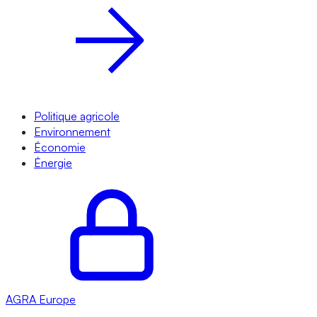
Politique agricole
Environnement
Économie
Énergie
AGRA
Europe