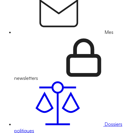
Mes
newsletters
Dossiers
politiques