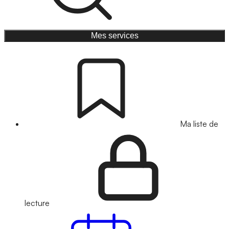
Mes services
Ma liste de
lecture