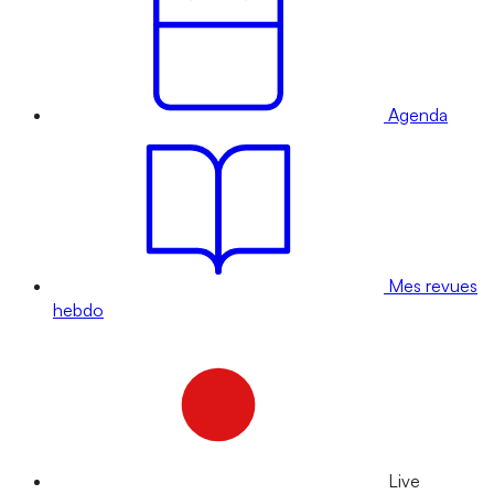
Agenda
Mes revues
hebdo
Live