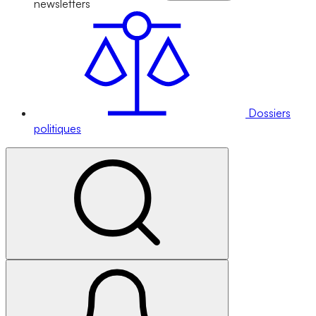
newsletters
Dossiers
politiques