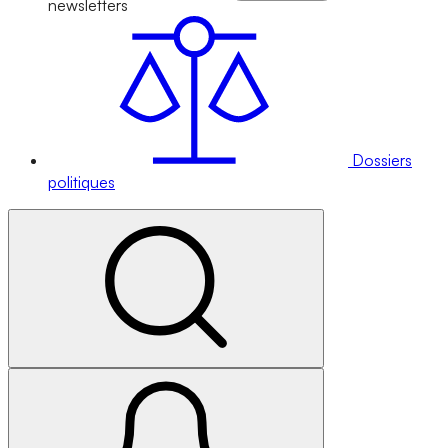
newsletters
Dossiers
politiques