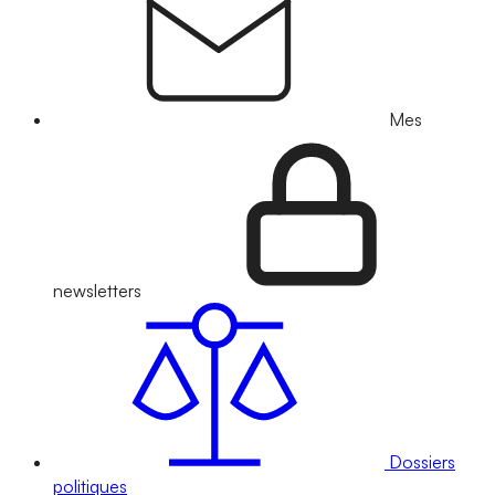
Mes
newsletters
Dossiers
politiques