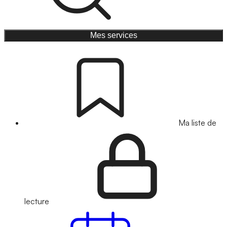
Mes services
Ma liste de
lecture