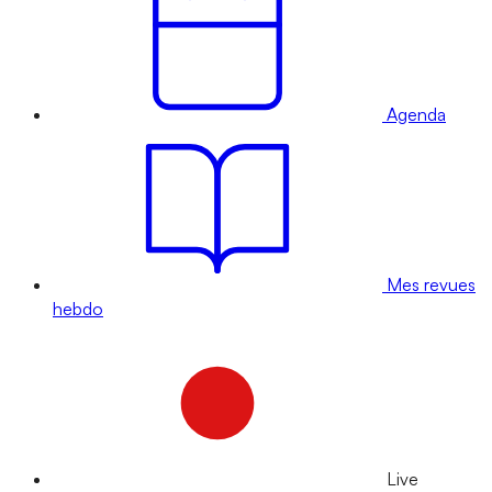
Agenda
Mes revues
hebdo
Live