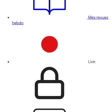
Mes revues
hebdo
Live