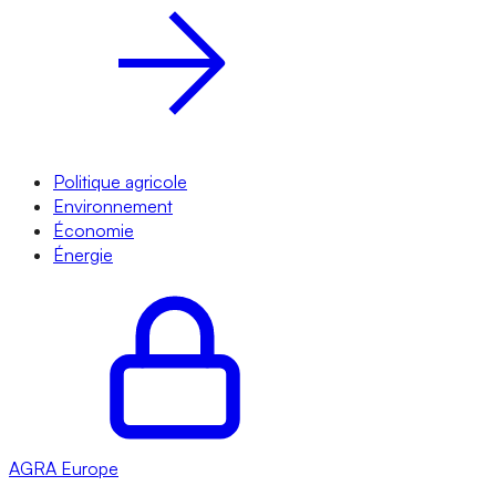
Politique agricole
Environnement
Économie
Énergie
AGRA
Europe