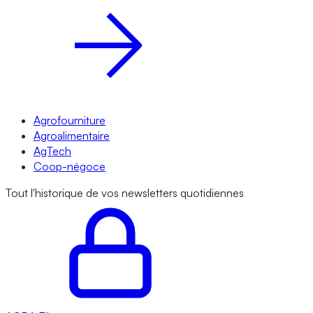
Agrofourniture
Agroalimentaire
AgTech
Coop-négoce
Tout l'historique de vos newsletters quotidiennes