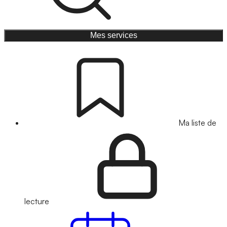
Mes services
Ma liste de
lecture