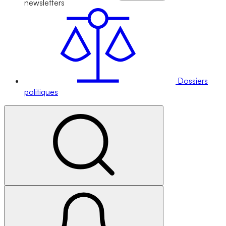
newsletters
Dossiers
politiques