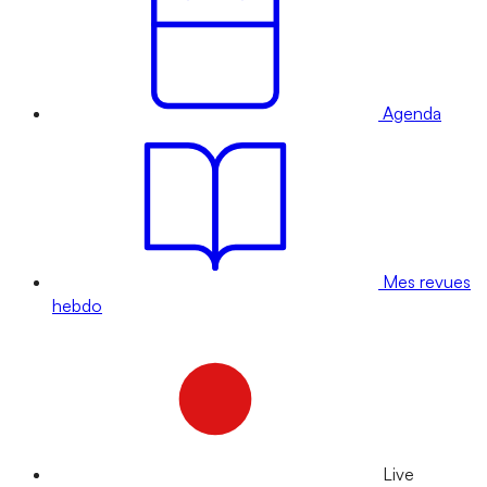
Agenda
Mes revues
hebdo
Live