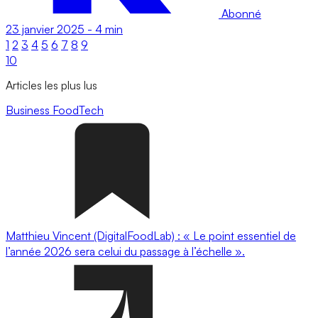
Abonné
23 janvier 2025
-
4 min
1
2
3
4
5
6
7
8
9
10
Articles les plus lus
Business
FoodTech
Matthieu Vincent (DigitalFoodLab) : « Le point essentiel de
l’année 2026 sera celui du passage à l’échelle ».