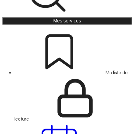
Mes services
Ma liste de
lecture