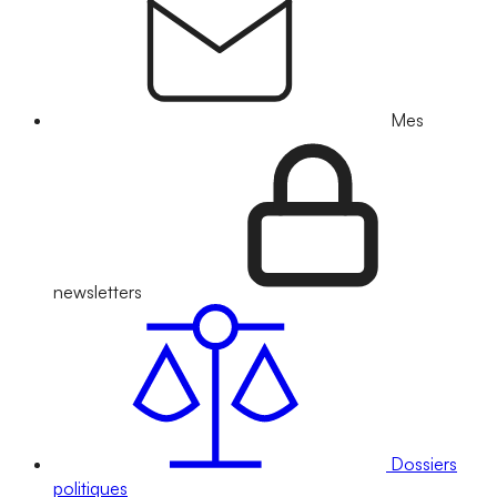
Mes
newsletters
Dossiers
politiques