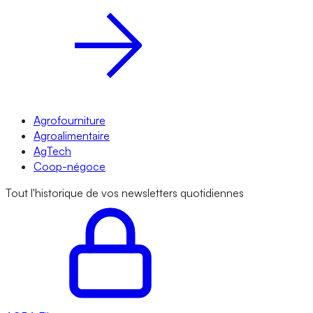
Agrofourniture
Agroalimentaire
AgTech
Coop-négoce
Tout l'historique de vos newsletters quotidiennes