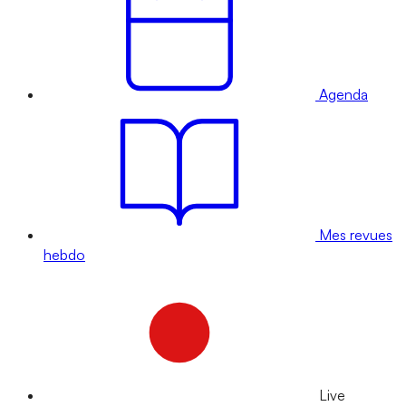
Agenda
Mes revues
hebdo
Live