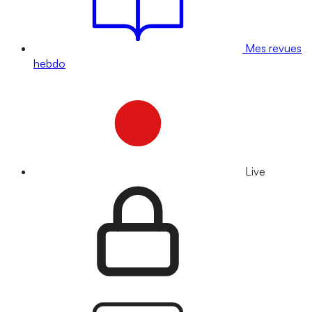
Mes revues
hebdo
Live