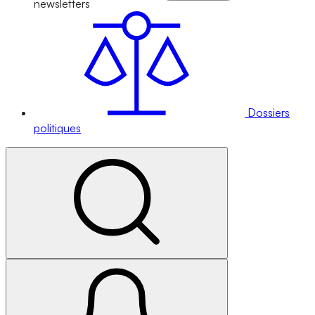
newsletters
Dossiers
politiques