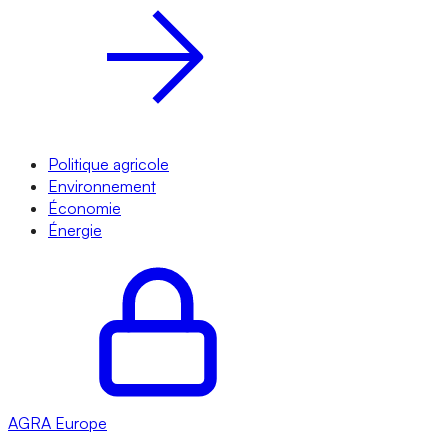
Politique agricole
Environnement
Économie
Énergie
AGRA
Europe