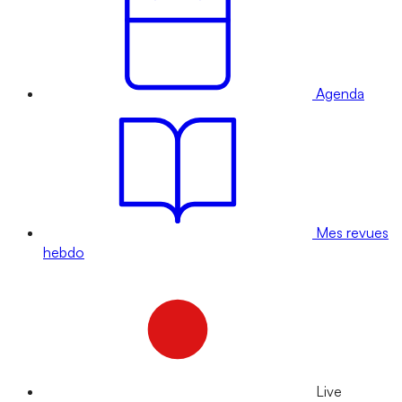
Agenda
Mes revues
hebdo
Live