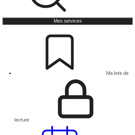
Mes services
Ma liste de
lecture