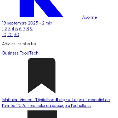
Abonné
18 septembre 2025
-
2 min
1
2
3
4
5
6
7
8
9
10
20
30
Articles les plus lus
Business
FoodTech
Matthieu Vincent (DigitalFoodLab) : « Le point essentiel de
l’année 2026 sera celui du passage à l’échelle ».