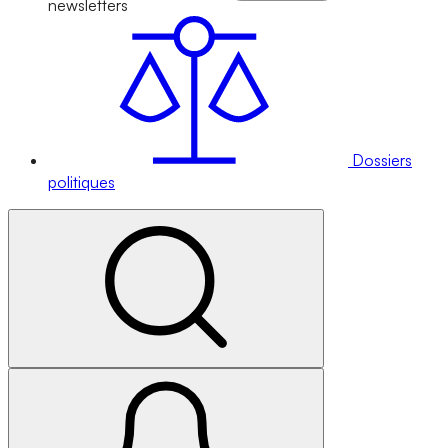
newsletters
Dossiers
politiques