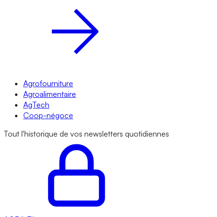
Agrofourniture
Agroalimentaire
AgTech
Coop-négoce
Tout l'historique de vos newsletters quotidiennes