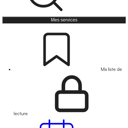
Mes services
Ma liste de
lecture