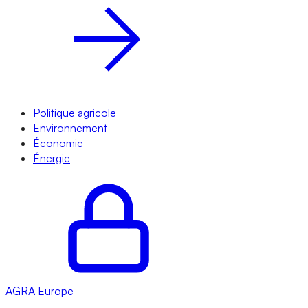
Politique agricole
Environnement
Économie
Énergie
AGRA
Europe