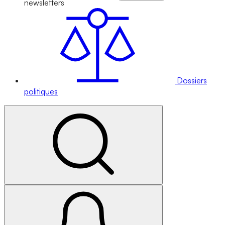
newsletters
Dossiers
politiques