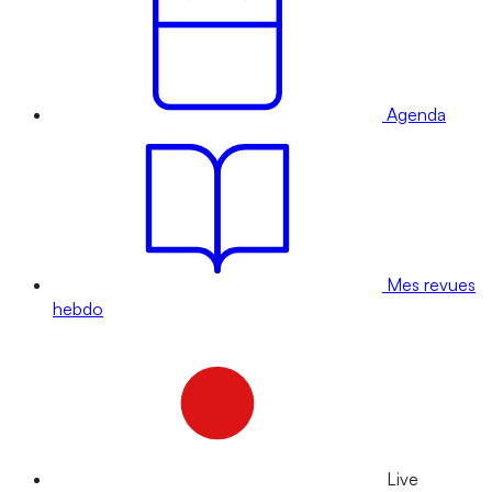
Agenda
Mes revues
hebdo
Live