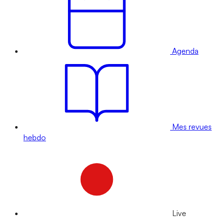
Agenda
Mes revues
hebdo
Live