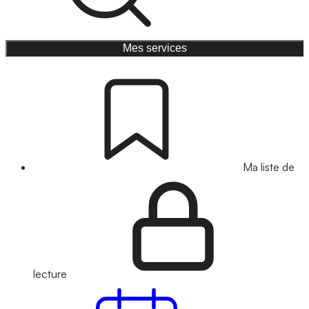
Mes services
Ma liste de
lecture