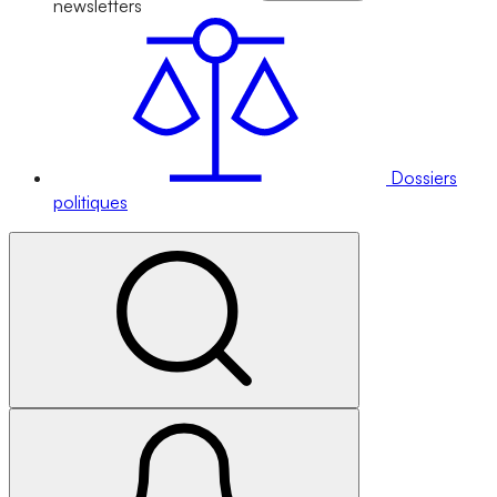
newsletters
Dossiers
politiques