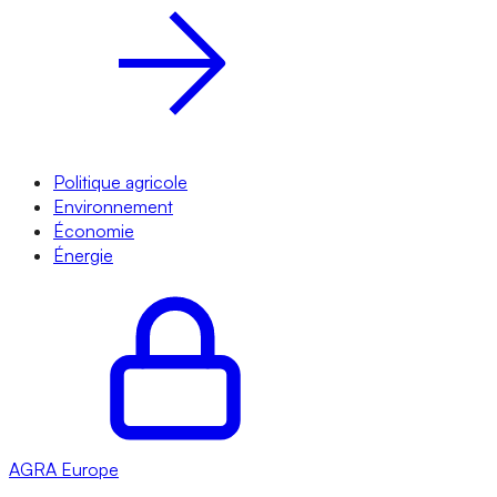
Politique agricole
Environnement
Économie
Énergie
AGRA
Europe