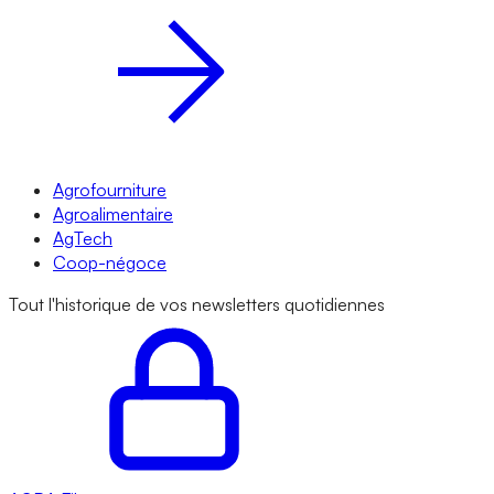
Agrofourniture
Agroalimentaire
AgTech
Coop-négoce
Tout l'historique de vos newsletters quotidiennes