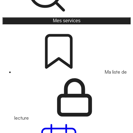
Mes services
Ma liste de
lecture