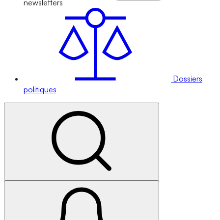
newsletters
Dossiers
politiques