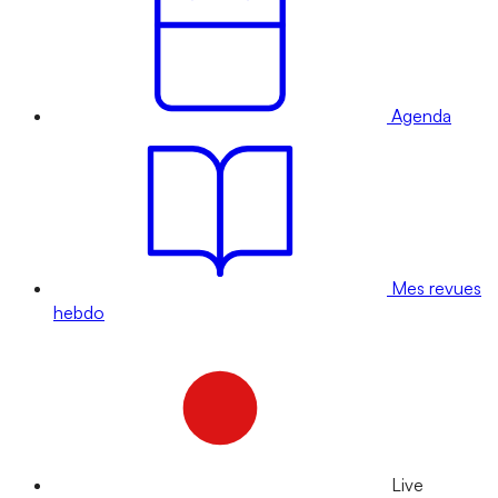
Agenda
Mes revues
hebdo
Live