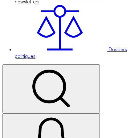
newsletters
Dossiers
politiques