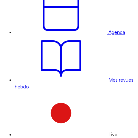
Agenda
Mes revues
hebdo
Live