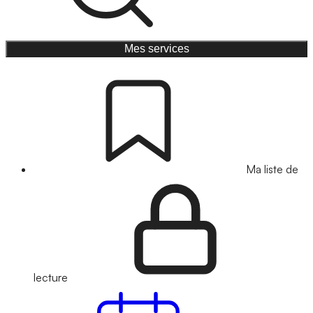
Mes services
Ma liste de
lecture