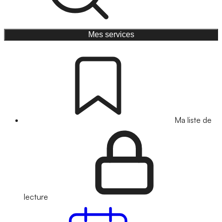
Mes services
Ma liste de
lecture