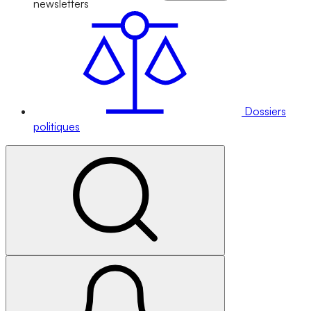
newsletters
Dossiers
politiques