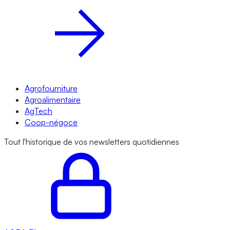
Agrofourniture
Agroalimentaire
AgTech
Coop-négoce
Tout l'historique de vos newsletters quotidiennes