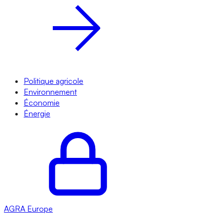
Politique agricole
Environnement
Économie
Énergie
AGRA
Europe