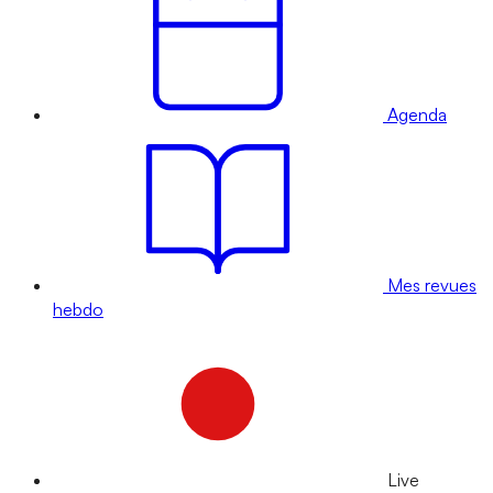
Agenda
Mes revues
hebdo
Live