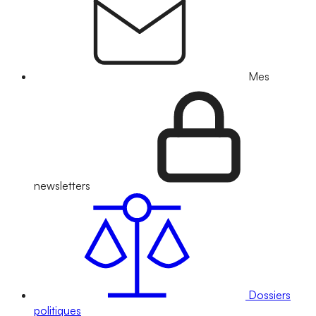
Mes
newsletters
Dossiers
politiques