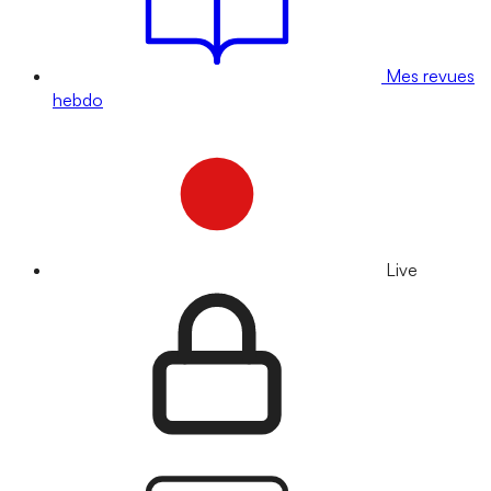
Mes revues
hebdo
Live