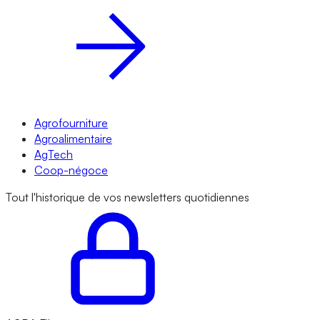
Agrofourniture
Agroalimentaire
AgTech
Coop-négoce
Tout l'historique de vos newsletters quotidiennes