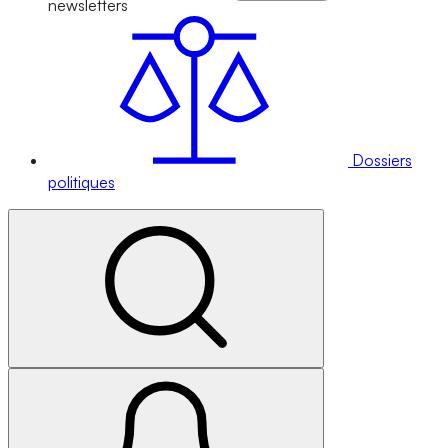
newsletters
Dossiers
politiques