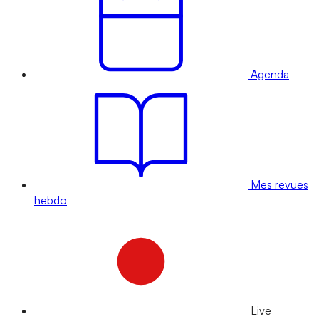
Agenda
Mes revues
hebdo
Live