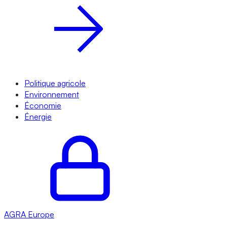
Politique agricole
Environnement
Économie
Énergie
AGRA
Europe