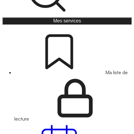
Mes services
Ma liste de
lecture