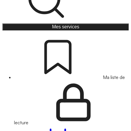
Mes services
Ma liste de
lecture