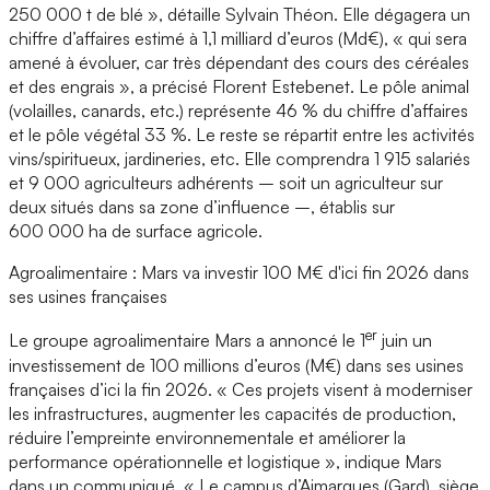
250 000 t de blé », détaille Sylvain Théon. Elle dégagera un
chiffre d’affaires estimé à 1,1 milliard d’euros (Md€), « qui sera
amené à évoluer, car très dépendant des cours des céréales
et des engrais », a précisé Florent Estebenet. Le pôle animal
(volailles, canards, etc.) représente 46 % du chiffre d’affaires
et le pôle végétal 33 %. Le reste se répartit entre les activités
vins/spiritueux, jardineries, etc. Elle comprendra 1 915 salariés
et 9 000 agriculteurs adhérents – soit un agriculteur sur
deux situés dans sa zone d’influence –, établis sur
600 000 ha de surface agricole.
Agroalimentaire : Mars va investir 100 M€ d'ici fin 2026 dans
ses usines françaises
er
Le groupe agroalimentaire Mars a annoncé le 1
juin un
investissement de 100 millions d’euros (M€) dans ses usines
françaises d’ici la fin 2026. « Ces projets visent à moderniser
les infrastructures, augmenter les capacités de production,
réduire l’empreinte environnementale et améliorer la
performance opérationnelle et logistique », indique Mars
dans un communiqué. « Le campus d’Aimargues (Gard), siège