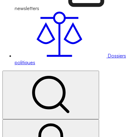
newsletters
Dossiers
politiques