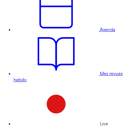
Agenda
Mes revues
hebdo
Live