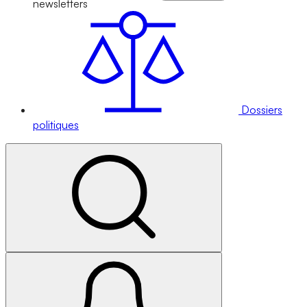
newsletters
Dossiers
politiques