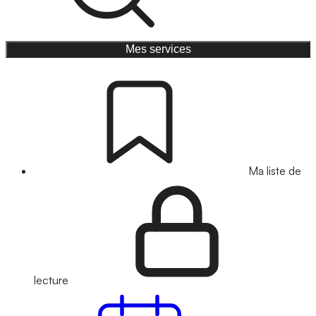
Mes services
Ma liste de
lecture