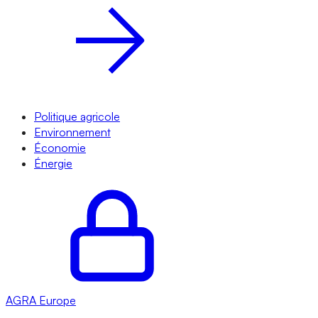
Politique agricole
Environnement
Économie
Énergie
AGRA
Europe