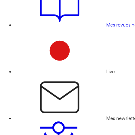
Mes revues 
Live
Mes newslett