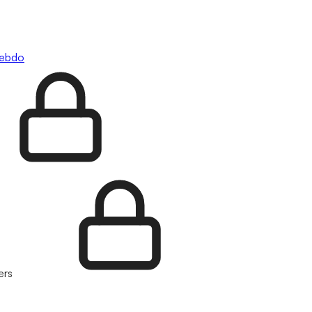
hebdo
ers