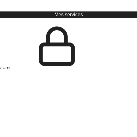
Mes services
cture