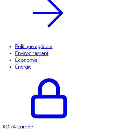
Politique agricole
Environnement
Économie
Énergie
AGRA
Europe