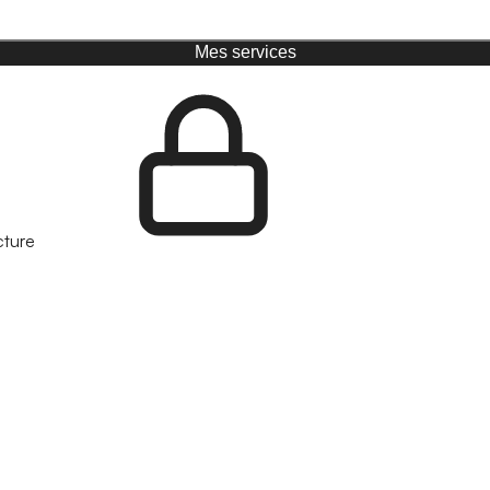
Mes services
cture