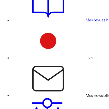
Mes revues 
Live
Mes newslett