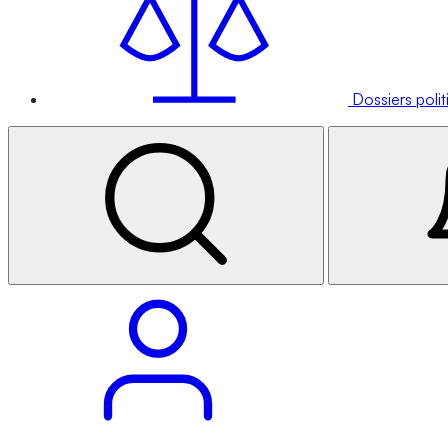
Dossiers poli