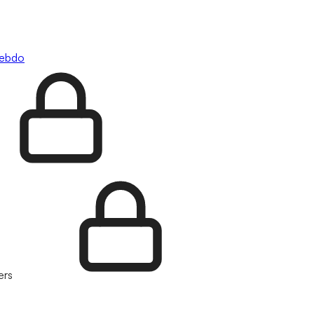
hebdo
ers