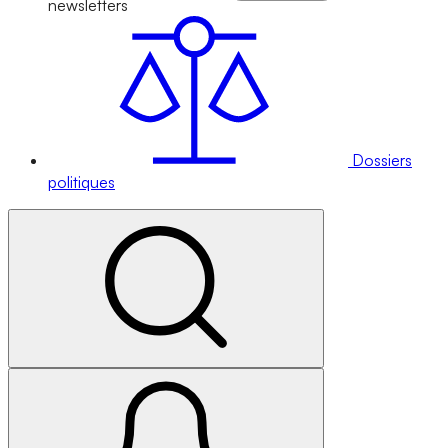
newsletters
Dossiers
politiques