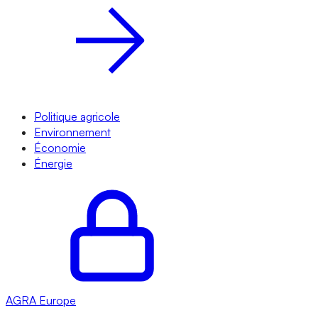
Politique agricole
Environnement
Économie
Énergie
AGRA
Europe