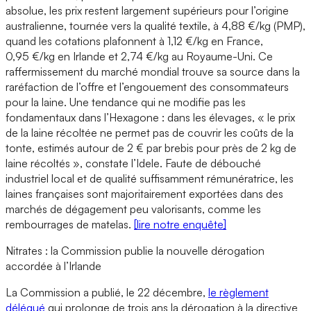
absolue, les prix restent largement supérieurs pour l’origine
australienne, tournée vers la qualité textile, à 4,88 €/kg (PMP),
quand les cotations plafonnent à 1,12 €/kg en France,
0,95 €/kg en Irlande et 2,74 €/kg au Royaume-Uni. Ce
raffermissement du marché mondial trouve sa source dans la
raréfaction de l’offre et l’engouement des consommateurs
pour la laine. Une tendance qui ne modifie pas les
fondamentaux dans l’Hexagone : dans les élevages, « le prix
de la laine récoltée ne permet pas de couvrir les coûts de la
tonte, estimés autour de 2 € par brebis pour près de 2 kg de
laine récoltés », constate l’Idele. Faute de débouché
industriel local et de qualité suffisamment rémunératrice, les
laines françaises sont majoritairement exportées dans des
marchés de dégagement peu valorisants, comme les
rembourrages de matelas.
[lire notre enquête]
Nitrates : la Commission publie la nouvelle dérogation
accordée à l’Irlande
La Commission a publié, le 22 décembre,
le règlement
délégué
qui prolonge de trois ans la dérogation à la directive