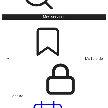
Mes services
Ma liste de
lecture