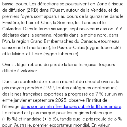
basse-cours. Les détections se poursuivent en Zone à risque
de diffusion (ZRD) dans l’Ouest, autour de la Vendée, et de
premiers foyers sont apparus au cours de la quinzaine dans le
Finistère, le Loir-et-Cher, la Somme, les Landes et le
Calvados. Dans la faune sauvage, sept nouveaux cas ont été
déclarés dans la semaine, répartis dans la moitié nord, dans
l’Ain, la région Grand Est (bernaches du Canada, étourneau
sansonnet et merle noir), le Pas-de-Calais (cygne tuberculé)
et le Maine-et-Loire (cygne tuberculé).
Ovins : léger rebond du prix de la laine française, toujours
difficile à valoriser
Dans un contexte de « déclin mondial du cheptel ovin », le
prix moyen pondéré (PMP, toutes catégories confondues)
des laines françaises exportées a progressé de 7 % sur un an
entre janvier et septembre 2025, observe l’Institut de
l’élevage
dans son bulletin Tendances publié le 18 décembre
.
Le rebond est plus marqué pour les origines britannique
(+15 %) et irlandaise (+16 %), tandis que le prix recule de 3 %
pour l’Australie, premier exportateur mondial. En valeur