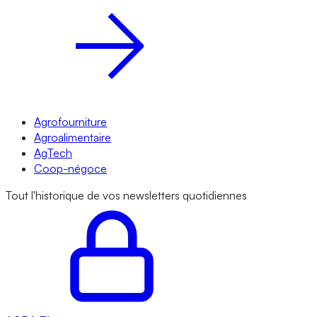
Agrofourniture
Agroalimentaire
AgTech
Coop-négoce
Tout l'historique de vos newsletters quotidiennes