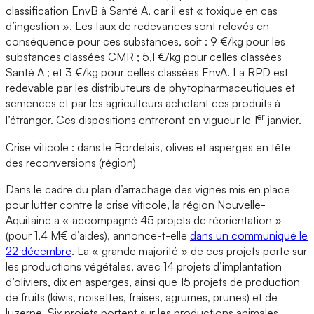
classification EnvB à Santé A, car il est « toxique en cas
d’ingestion ». Les taux de redevances sont relevés en
conséquence pour ces substances, soit : 9 €/kg pour les
substances classées CMR ; 5,1 €/kg pour celles classées
Santé A ; et 3 €/kg pour celles classées EnvA. La RPD est
redevable par les distributeurs de phytopharmaceutiques et
semences et par les agriculteurs achetant ces produits à
er
l’étranger. Ces dispositions entreront en vigueur le 1
janvier.
Crise viticole : dans le Bordelais, olives et asperges en tête
des reconversions (région)
Dans le cadre du plan d’arrachage des vignes mis en place
pour lutter contre la crise viticole, la région Nouvelle-
Aquitaine a « accompagné 45 projets de réorientation »
(pour 1,4 M€ d’aides), annonce-t-elle
dans un communiqué le
22 décembre
. La « grande majorité » de ces projets porte sur
les productions végétales, avec 14 projets d’implantation
d’oliviers, dix en asperges, ainsi que 15 projets de production
de fruits (kiwis, noisettes, fraises, agrumes, prunes) et de
luzerne. Six projets portent sur les productions animales