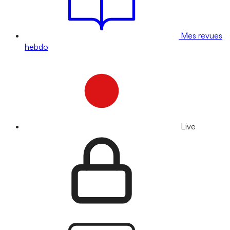
Mes revues
hebdo
Live