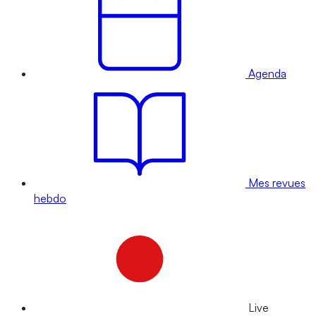
Agenda
Mes revues
hebdo
Live