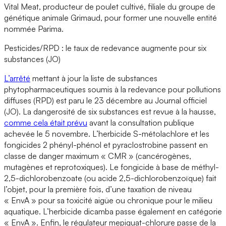
Vital Meat, producteur de poulet cultivé, filiale du groupe de
génétique animale Grimaud, pour former une nouvelle entité
nommée Parima.
Pesticides/RPD : le taux de redevance augmente pour six
substances (JO)
L’arrêté
mettant à jour la liste de substances
phytopharmaceutiques soumis à la redevance pour pollutions
diffuses (RPD) est paru le 23 décembre au Journal officiel
(JO). La dangerosité de six substances est revue à la hausse,
comme cela était prévu
avant la consultation publique
achevée le 5 novembre. L’herbicide S-métolachlore et les
fongicides 2 phényl-phénol et pyraclostrobine passent en
classe de danger maximum « CMR » (cancérogènes,
mutagènes et reprotoxiques). Le fongicide à base de méthyl-
2,5-dichlorobenzoate (ou acide 2,5-dichlorobenzoïque) fait
l’objet, pour la première fois, d’une taxation de niveau
« EnvA » pour sa toxicité aigüe ou chronique pour le milieu
aquatique. L’herbicide dicamba passe également en catégorie
« EnvA ». Enfin, le régulateur mepiquat-chlorure passe de la