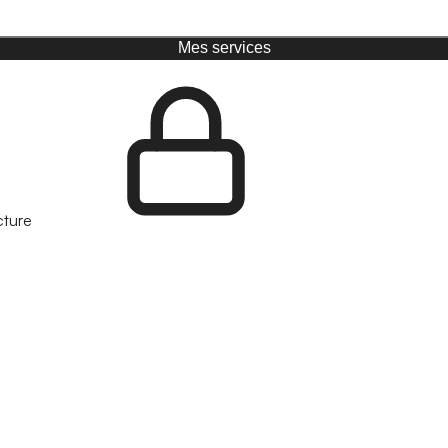
Mes services
cture