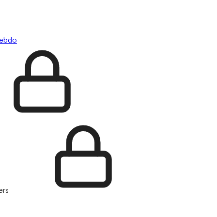
hebdo
ers