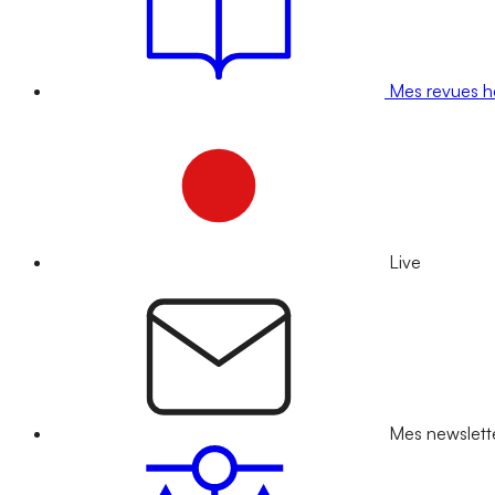
Mes revues 
Live
Mes newslett