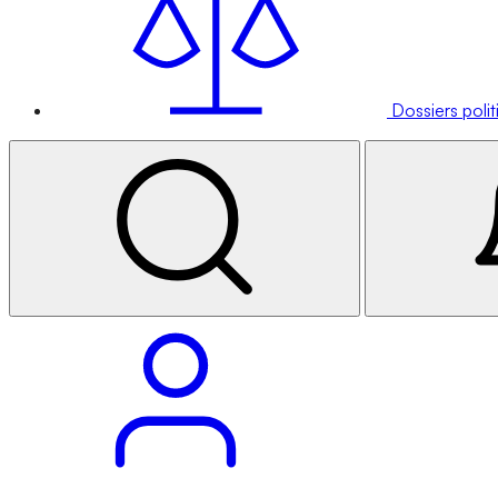
Dossiers poli