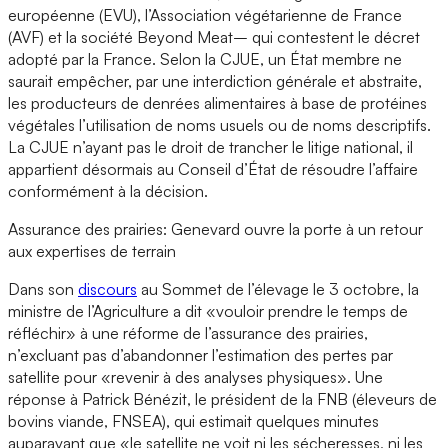
européenne (EVU), l’Association végétarienne de France
(AVF) et la société Beyond Meat– qui contestent le décret
adopté par la France. Selon la CJUE, un État membre ne
saurait empêcher, par une interdiction générale et abstraite,
les producteurs de denrées alimentaires à base de protéines
végétales l’utilisation de noms usuels ou de noms descriptifs.
La CJUE n’ayant pas le droit de trancher le litige national, il
appartient désormais au Conseil d’État de résoudre l’affaire
conformément à la décision.
Assurance des prairies: Genevard ouvre la porte à un retour
aux expertises de terrain
Dans son
discours
au Sommet de l’élevage le 3 octobre, la
ministre de l’Agriculture a dit «vouloir prendre le temps de
réfléchir» à une réforme de l’assurance des prairies,
n’excluant pas d’abandonner l’estimation des pertes par
satellite pour «revenir à des analyses physiques». Une
réponse à Patrick Bénézit, le président de la FNB (éleveurs de
bovins viande, FNSEA), qui estimait quelques minutes
auparavant que «le satellite ne voit ni les sécheresses, ni les