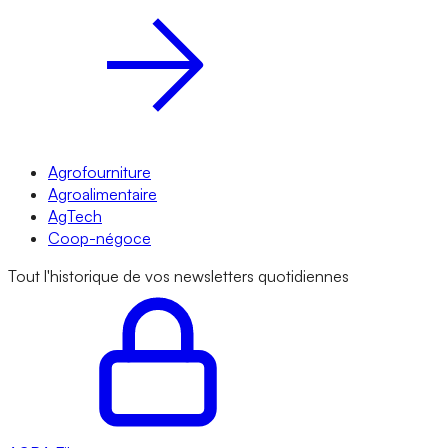
Agrofourniture
Agroalimentaire
AgTech
Coop-négoce
Tout l'historique de vos newsletters quotidiennes