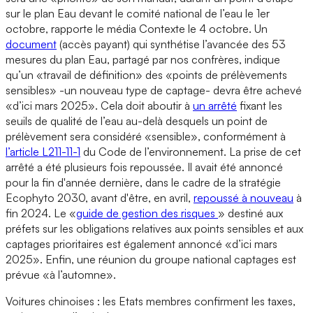
sur le plan Eau devant le comité national de l’eau le 1er
octobre, rapporte le média Contexte le 4 octobre. Un
document
(accès payant) qui synthétise l’avancée des 53
mesures du plan Eau, partagé par nos confrères, indique
qu’un «travail de définition» des «points de prélèvements
sensibles» -un nouveau type de captage- devra être achevé
«d’ici mars 2025». Cela doit aboutir à
un arrêté
fixant les
seuils de qualité de l’eau au-delà desquels un point de
prélèvement sera considéré «sensible», conformément à
l’article L211-11-1
du Code de l’environnement. La prise de cet
arrêté a été plusieurs fois repoussée. Il avait été annoncé
pour la fin d'année dernière, dans le cadre de la stratégie
Ecophyto 2030, avant d'être, en avril,
repoussé à nouveau
à
fin 2024. Le «
guide de gestion des risques
» destiné aux
préfets sur les obligations relatives aux points sensibles et aux
captages prioritaires est également annoncé «d’ici mars
2025». Enfin, une réunion du groupe national captages est
prévue «à l’automne».
Voitures chinoises : les Etats membres confirment les taxes,