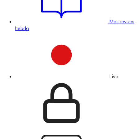
Mes revues
hebdo
Live