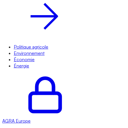
Politique agricole
Environnement
Économie
Énergie
AGRA
Europe