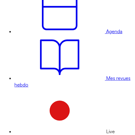
Agenda
Mes revues
hebdo
Live