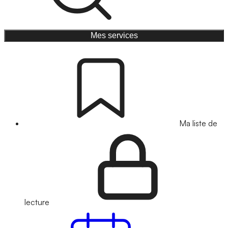
Mes services
Ma liste de
lecture