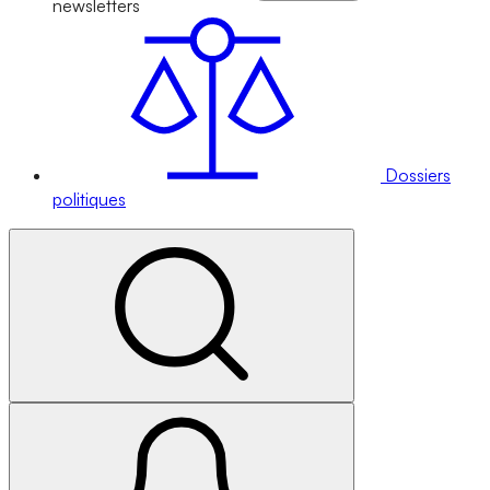
newsletters
Dossiers
politiques