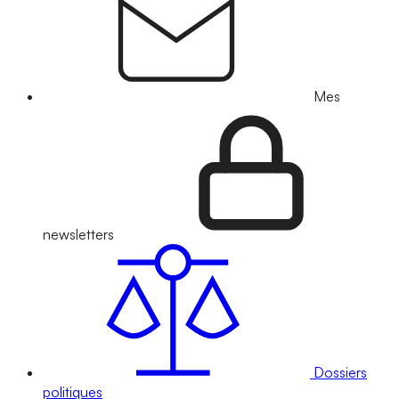
Mes
newsletters
Dossiers
politiques