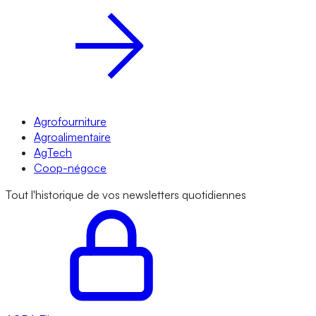
Agrofourniture
Agroalimentaire
AgTech
Coop-négoce
Tout l'historique de vos newsletters quotidiennes