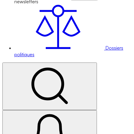
newsletters
Dossiers
politiques