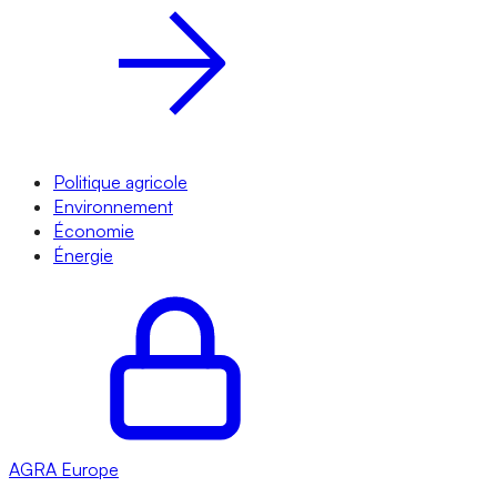
Politique agricole
Environnement
Économie
Énergie
AGRA
Europe