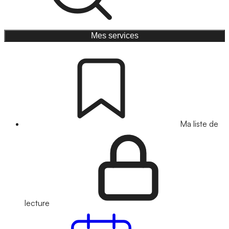
Mes services
Ma liste de
lecture