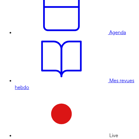
Agenda
Mes revues
hebdo
Live